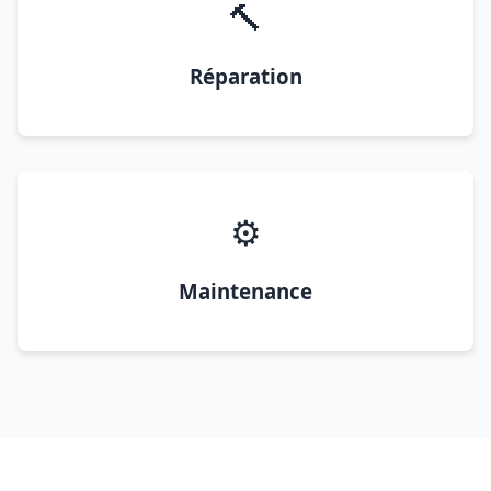
🔨
Réparation
⚙️
Maintenance