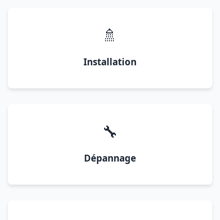
🚿
Installation
🔧
Dépannage