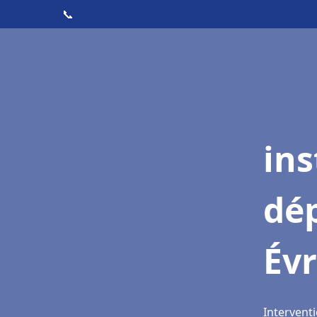
📞
ins
dé
Év
Interventi