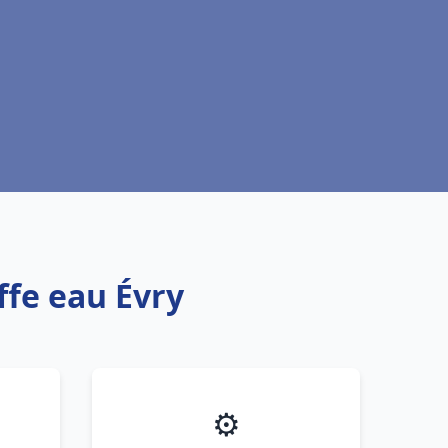
ffe eau Évry
⚙️