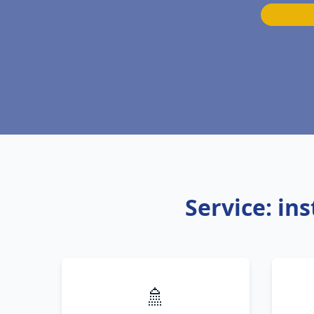
Service: in
🚿