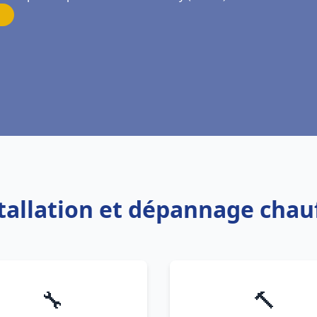
stallation et dépannage chau
🔧
🔨