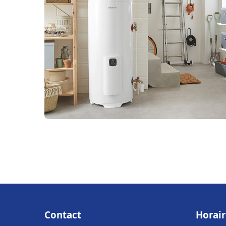
Contact
Horair