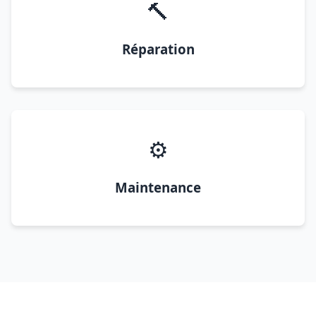
🔨
Réparation
⚙️
Maintenance