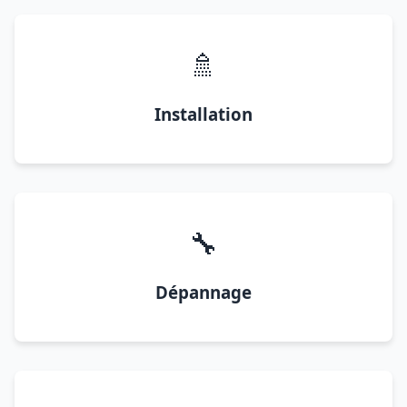
🚿
Installation
🔧
Dépannage