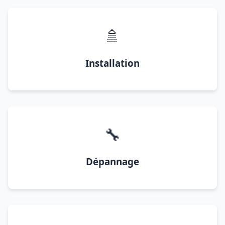
🚿
Installation
🔧
Dépannage