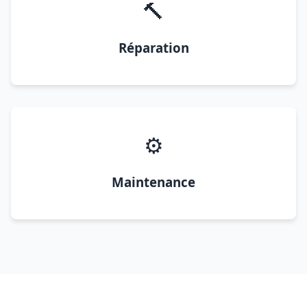
🔨
Réparation
⚙️
Maintenance