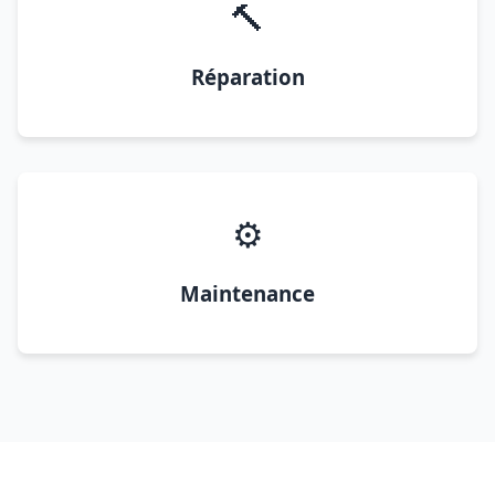
🔨
Réparation
⚙️
Maintenance