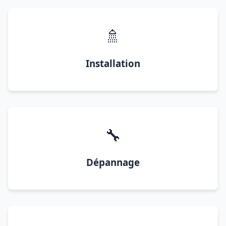
🚿
Installation
🔧
Dépannage