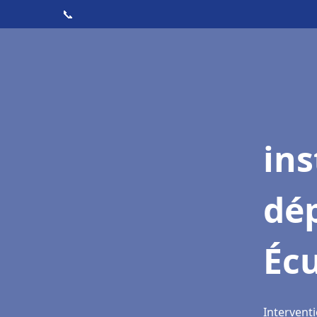
📞
ins
dé
Écu
Interventi