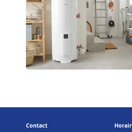
Contact
Horair