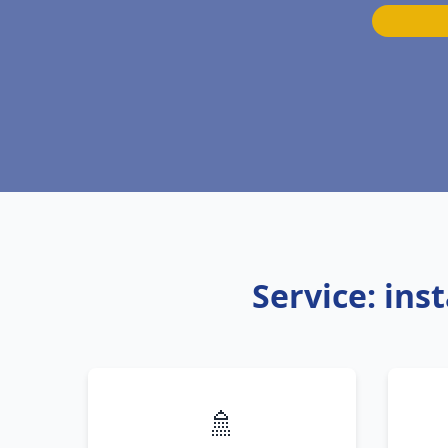
Service: ins
🚿