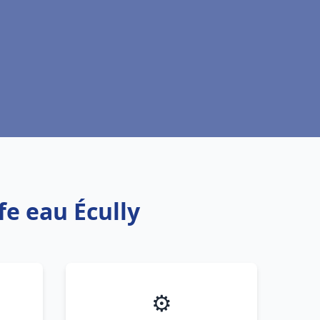
fe eau Écully
⚙️