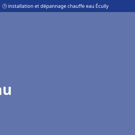
🕒 installation et dépannage chauffe eau Écully
au