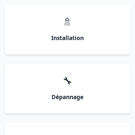
🚿
Installation
🔧
Dépannage