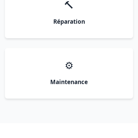
🔨
Réparation
⚙️
Maintenance