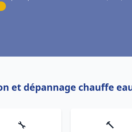
tion et dépannage chauffe ea
🔧
🔨