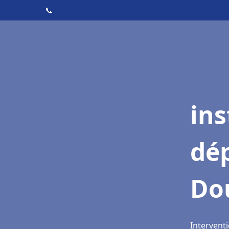
📞
ins
dé
Do
Interventi