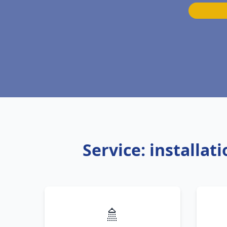
Service: installa
🚿