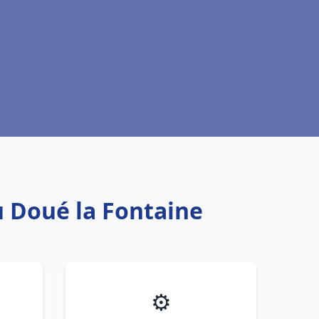
u Doué la Fontaine
⚙️