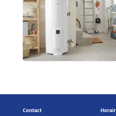
Contact
Horair