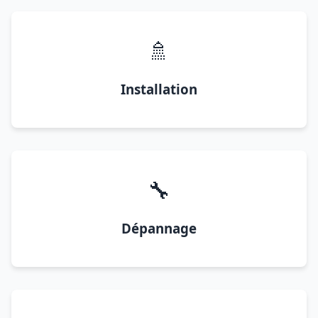
🚿
Installation
🔧
Dépannage