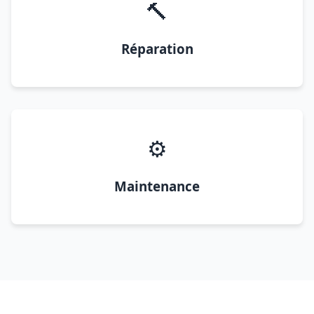
🔨
Réparation
⚙️
Maintenance