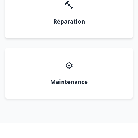
🔨
Réparation
⚙️
Maintenance