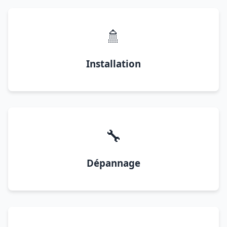
🚿
Installation
🔧
Dépannage