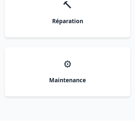
🔨
Réparation
⚙️
Maintenance