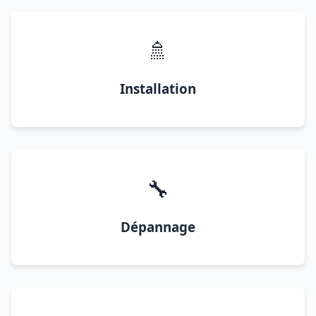
🚿
Installation
🔧
Dépannage