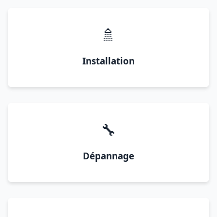
🚿
Installation
🔧
Dépannage