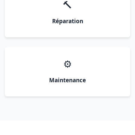
🔨
Réparation
⚙️
Maintenance