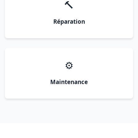
🔨
Réparation
⚙️
Maintenance