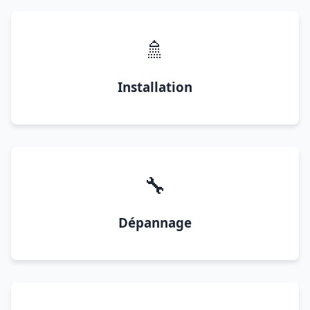
🚿
Installation
🔧
Dépannage