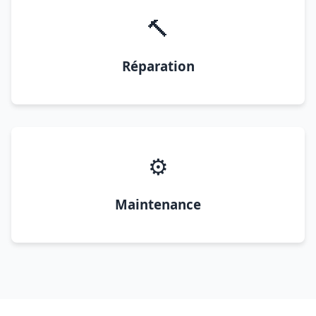
🔨
Réparation
⚙️
Maintenance