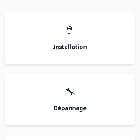
🚿
Installation
🔧
Dépannage