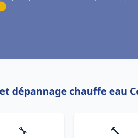
on et dépannage chauffe eau
🔧
🔨