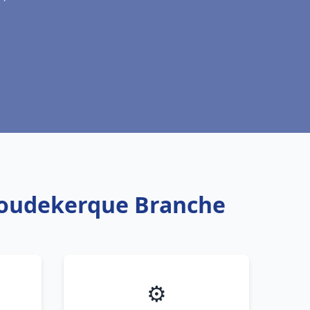
 Coudekerque Branche
⚙️