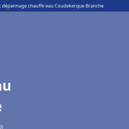
 et dépannage chauffe eau Coudekerque Branche
au
e
0)