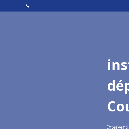
📞
ins
dé
Co
Intervent