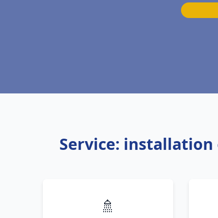
Service: installati
🚿