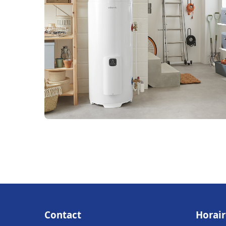
Contact
Horair