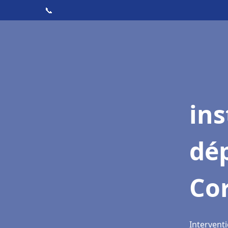
📞
ins
dé
Cor
Interventi