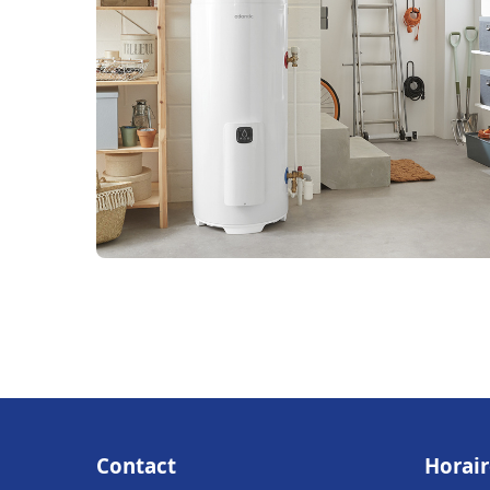
Contact
Horair