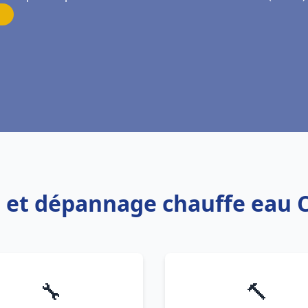
on et dépannage chauffe eau C
🔧
🔨