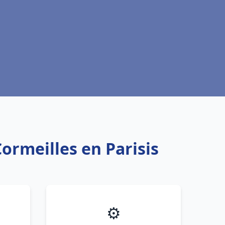
ormeilles en Parisis
⚙️