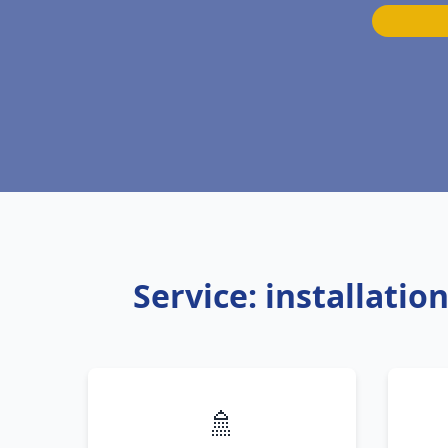
Service: installati
🚿