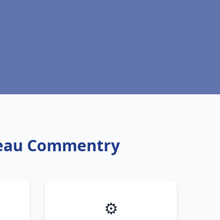
e eau Commentry
⚙️