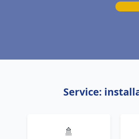
Service: insta
🚿