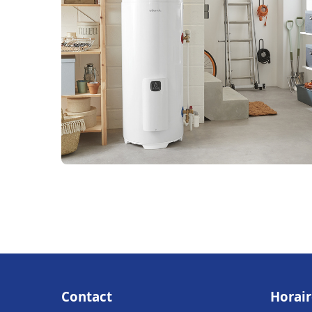
Contact
Horair