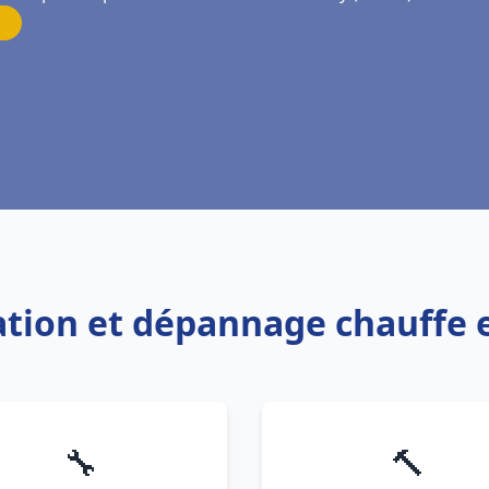
llation et dépannage chauff
🔧
🔨