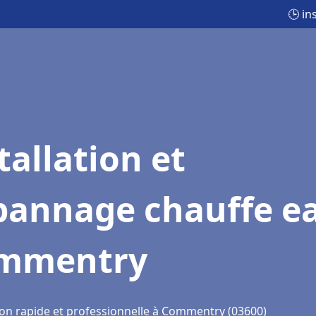
🕒 in
tallation et
pannage chauffe e
mmentry
ion rapide et professionnelle à Commentry (03600)