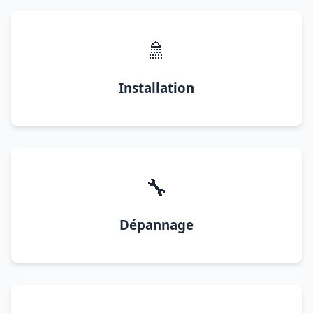
🚿
Installation
🔧
Dépannage