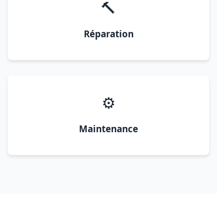
🔨
Réparation
⚙️
Maintenance