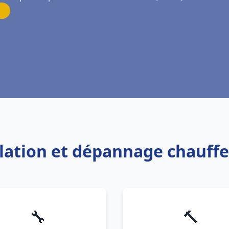
allation et dépannage chauff
🔧
🔨