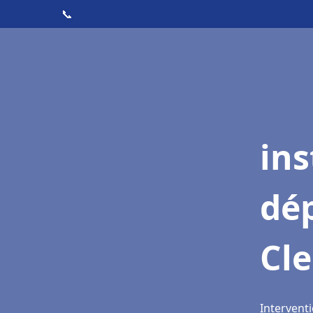
📞
ins
dé
Cl
Intervent