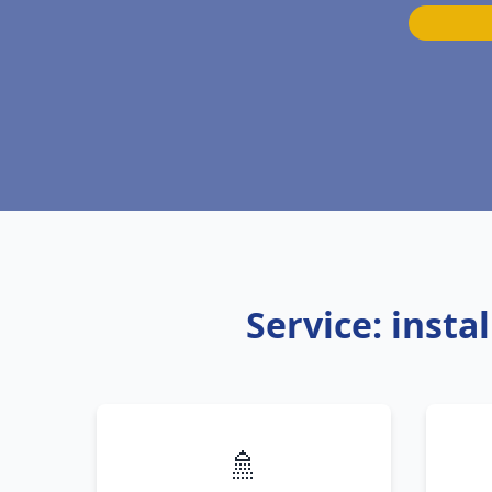
Service: inst
🚿