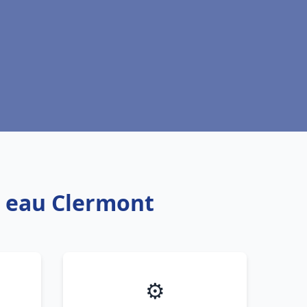
e eau Clermont
⚙️