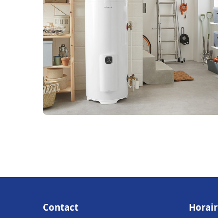
Contact
Horair