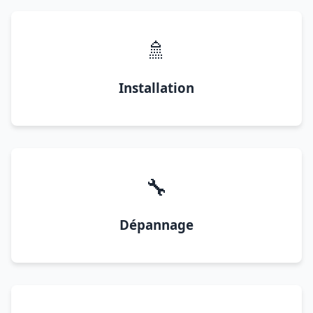
🚿
Installation
🔧
Dépannage