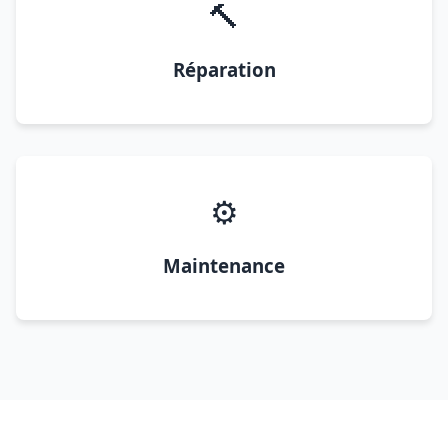
🔨
Réparation
⚙️
Maintenance