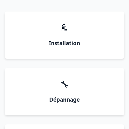
🚿
Installation
🔧
Dépannage