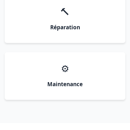
🔨
Réparation
⚙️
Maintenance