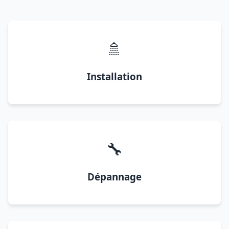
🚿
Installation
🔧
Dépannage