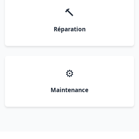
🔨
Réparation
⚙️
Maintenance