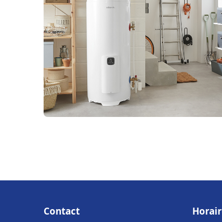
Contact
Horair