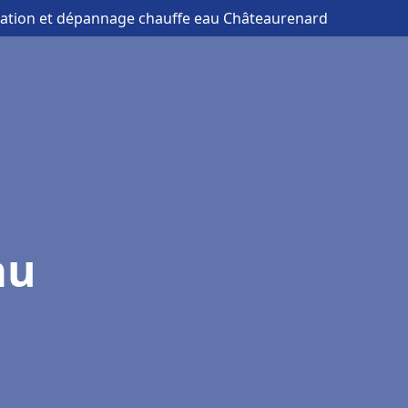
llation et dépannage chauffe eau Châteaurenard
au