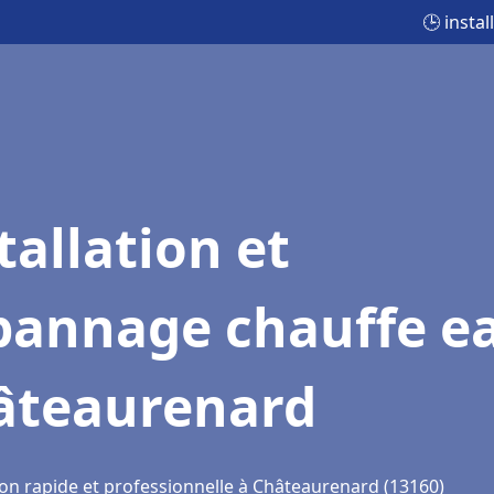
🕒 insta
tallation et
pannage chauffe e
âteaurenard
ion rapide et professionnelle à Châteaurenard (13160)