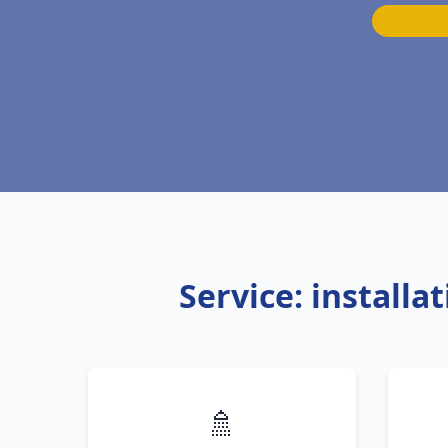
Service: install
🚿