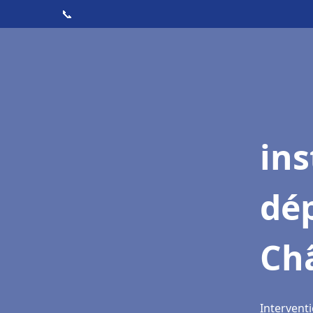
📞
ins
dé
Ch
Intervent