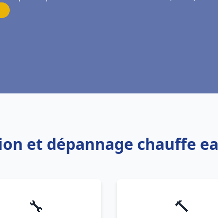
ation et dépannage chauffe 
🔧
🔨