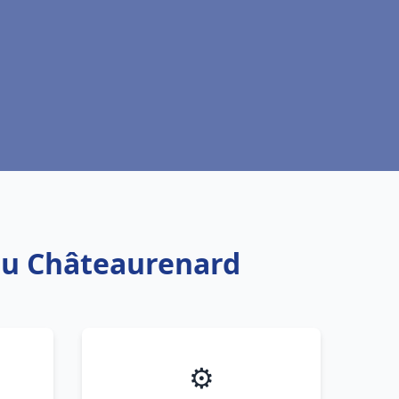
eau Châteaurenard
⚙️