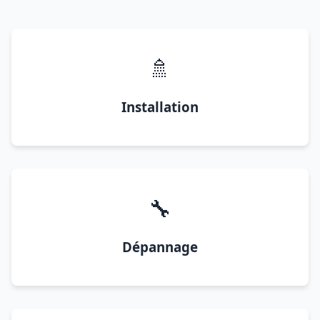
🚿
Installation
🔧
Dépannage