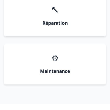
🔨
Réparation
⚙️
Maintenance