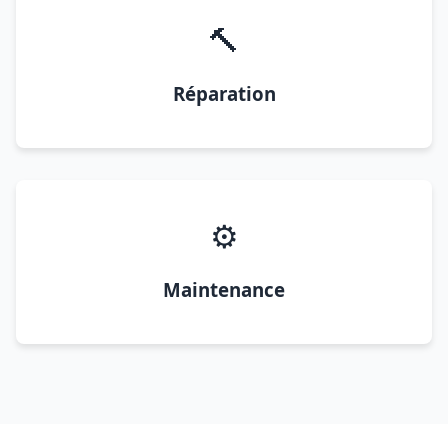
🔨
Réparation
⚙️
Maintenance