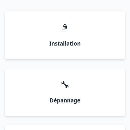
🚿
Installation
🔧
Dépannage