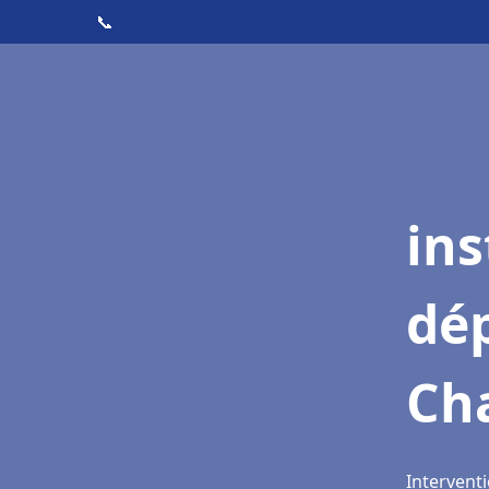
📞
ins
dé
Ch
Intervent