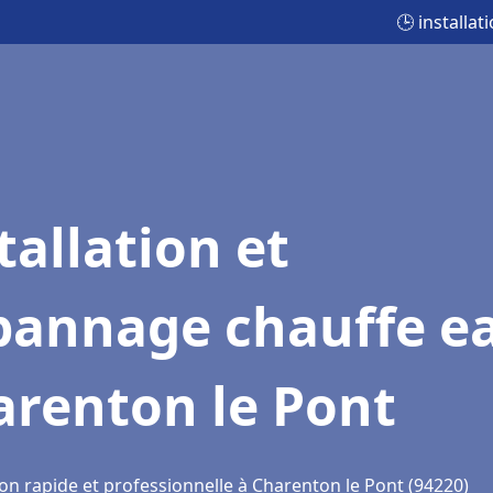
🕒 installa
tallation et
pannage chauffe e
arenton le Pont
ion rapide et professionnelle à Charenton le Pont (94220)