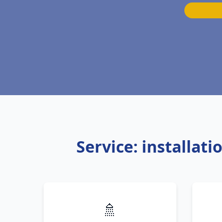
Service: installat
🚿