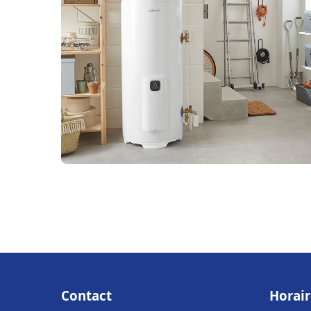
Contact
Horair