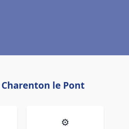
u Charenton le Pont
⚙️