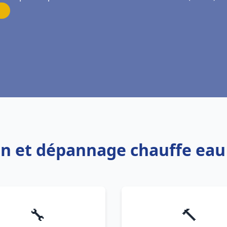
ion et dépannage chauffe ea
🔧
🔨