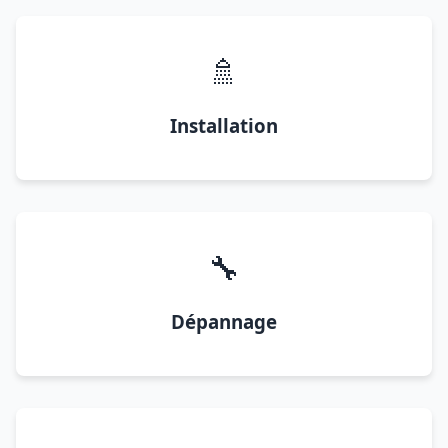
🚿
Installation
🔧
Dépannage