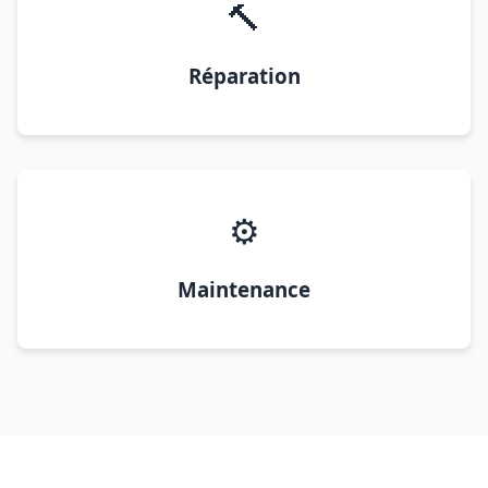
🔨
Réparation
⚙️
Maintenance