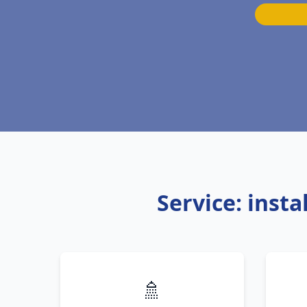
Service: inst
🚿