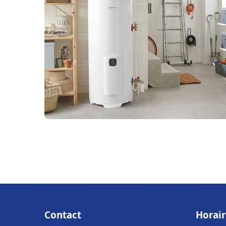
Contact
Horair