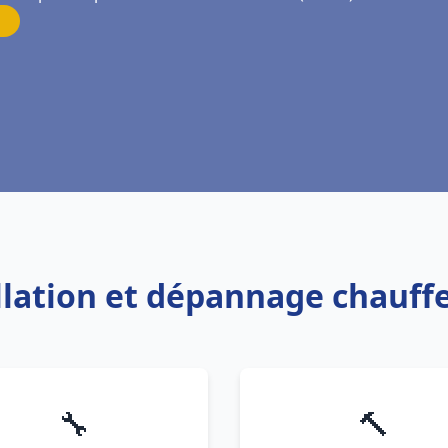
allation et dépannage chauff
🔧
🔨