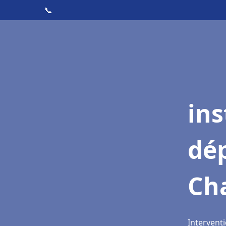
📞
ins
dé
Ch
Interventi