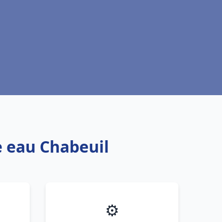
e eau Chabeuil
⚙️