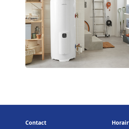
Contact
Horair