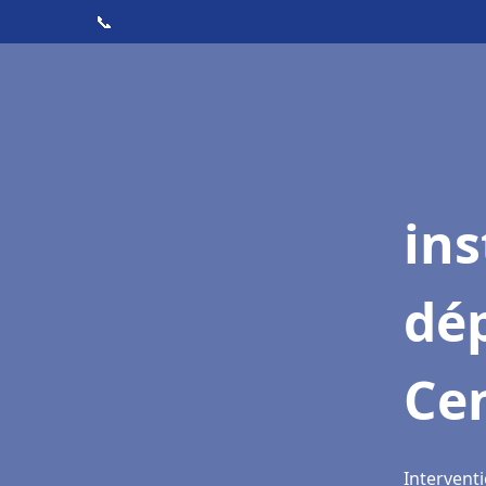
📞
ins
dé
Ce
Intervent