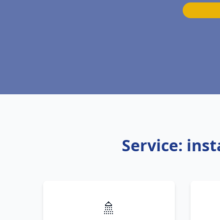
Service: ins
🚿