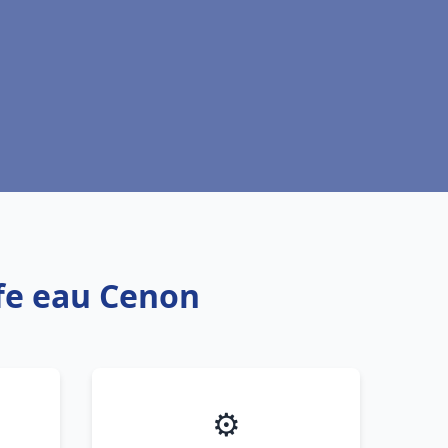
ffe eau Cenon
⚙️