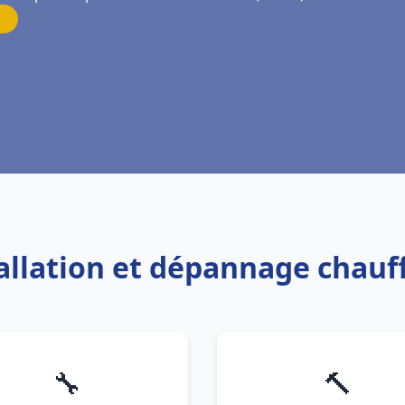
tallation et dépannage chau
🔧
🔨