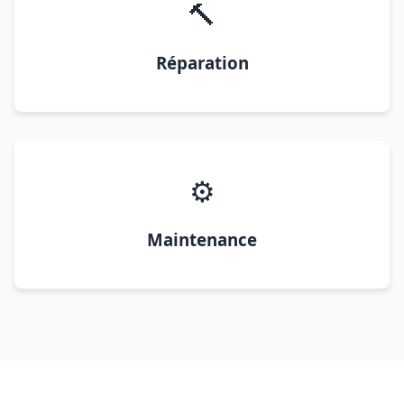
🔨
Réparation
⚙️
Maintenance