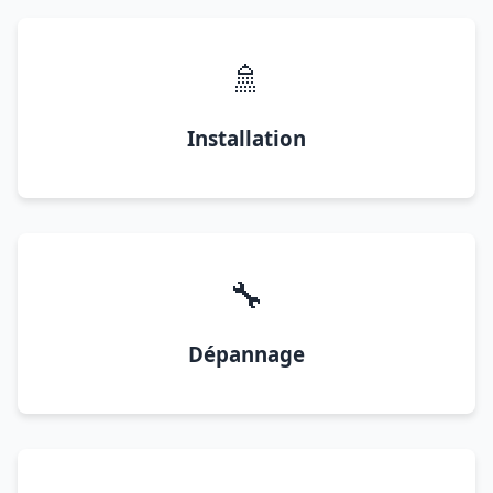
🚿
Installation
🔧
Dépannage