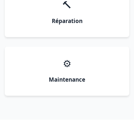
🔨
Réparation
⚙️
Maintenance