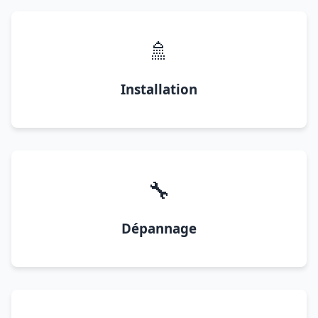
🚿
Installation
🔧
Dépannage