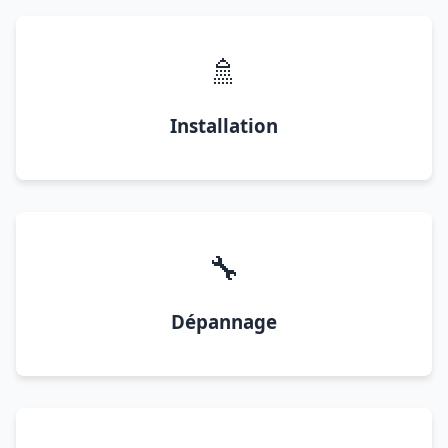
🚿
Installation
🔧
Dépannage