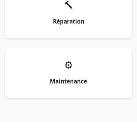
🔨
Réparation
⚙️
Maintenance