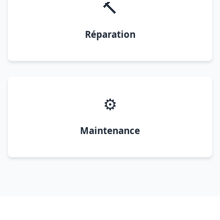
🔨
Réparation
⚙️
Maintenance