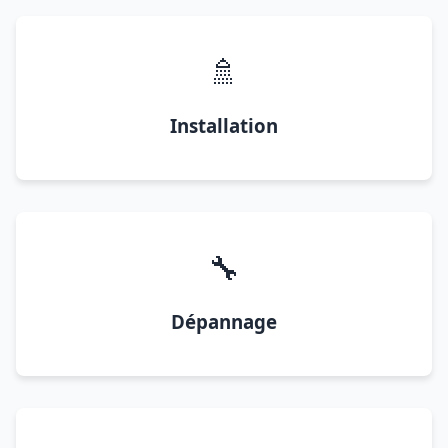
🚿
Installation
🔧
Dépannage