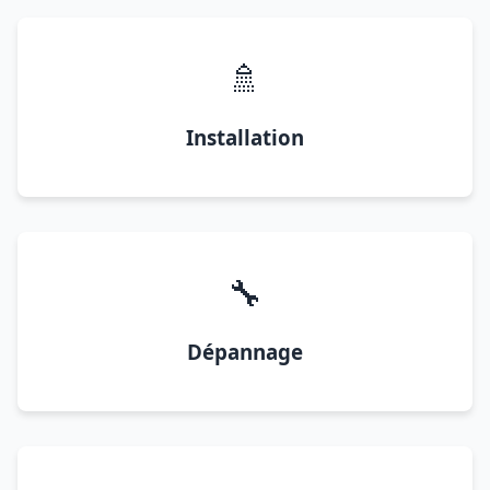
🚿
Installation
🔧
Dépannage