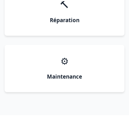
🔨
Réparation
⚙️
Maintenance