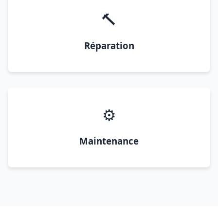
🔨
Réparation
⚙️
Maintenance