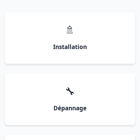
🚿
Installation
🔧
Dépannage