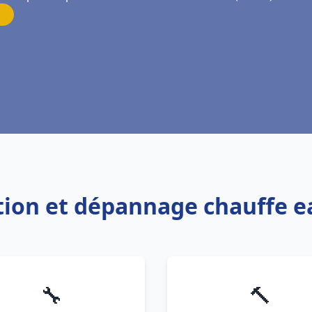
lation et dépannage chauffe
🔧
🔨