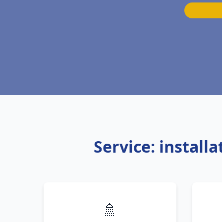
Service: instal
🚿