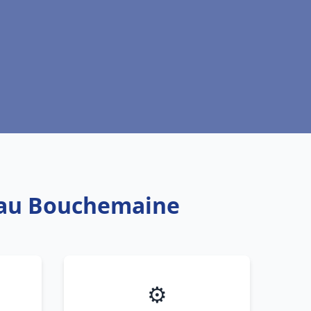
 eau Bouchemaine
⚙️