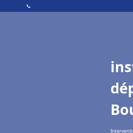
📞
ins
dé
Bo
Intervent