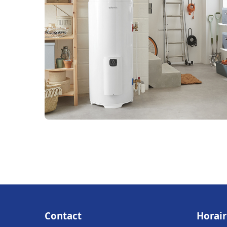
Contact
Horair