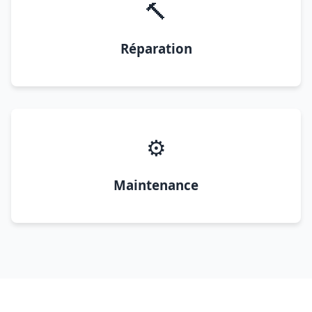
🔨
Réparation
⚙️
Maintenance