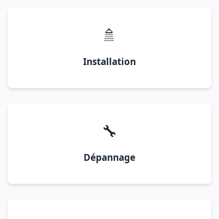
🚿
Installation
🔧
Dépannage