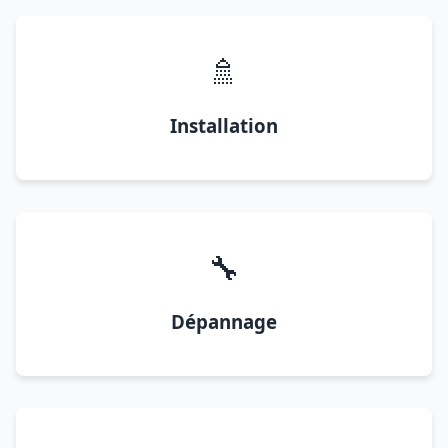
🚿
Installation
🔧
Dépannage