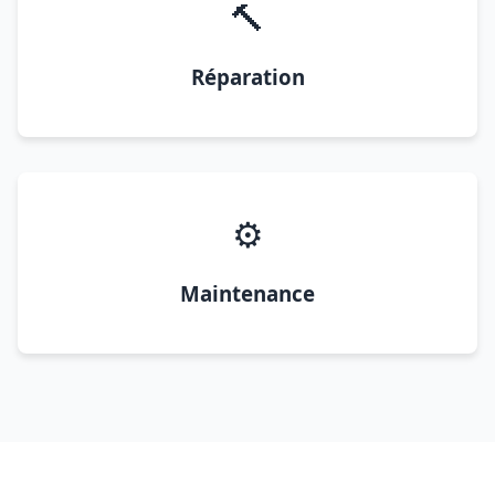
🔨
Réparation
⚙️
Maintenance