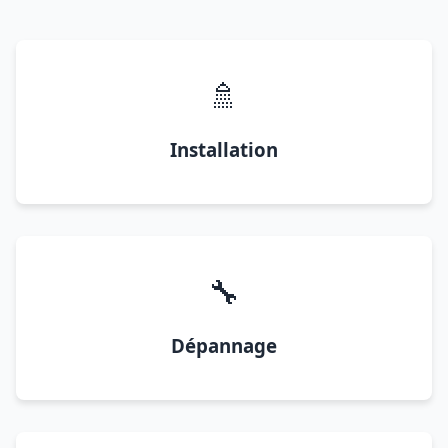
🚿
Installation
🔧
Dépannage