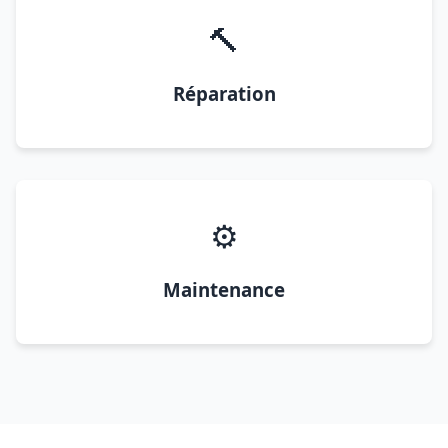
🔨
Réparation
⚙️
Maintenance