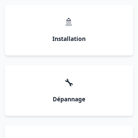
🚿
Installation
🔧
Dépannage