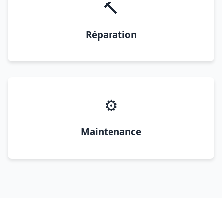
🔨
Réparation
⚙️
Maintenance