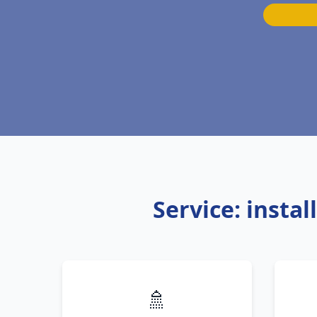
Service: insta
🚿