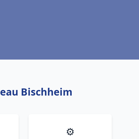
e eau Bischheim
⚙️