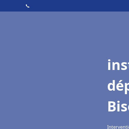
📞
ins
dé
Bi
Intervent