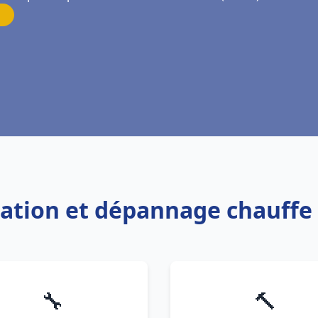
llation et dépannage chauff
🔧
🔨