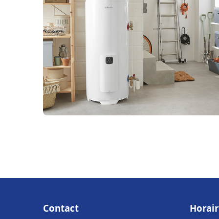
Contact
Horair