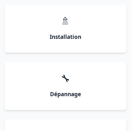
🚿
Installation
🔧
Dépannage