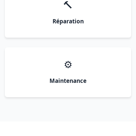
🔨
Réparation
⚙️
Maintenance