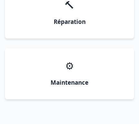
🔨
Réparation
⚙️
Maintenance