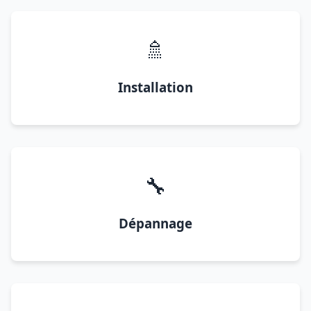
🚿
Installation
🔧
Dépannage