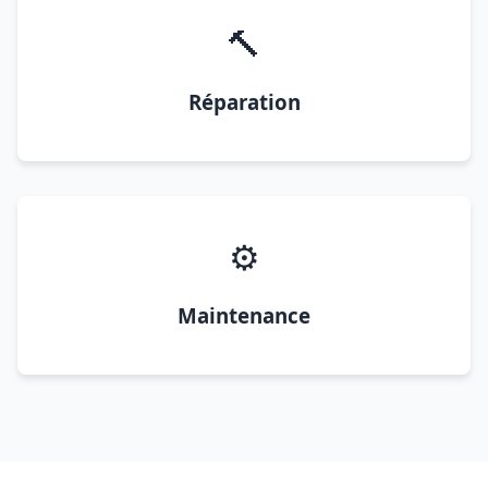
🔨
Réparation
⚙️
Maintenance