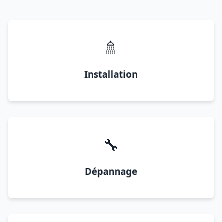
🚿
Installation
🔧
Dépannage