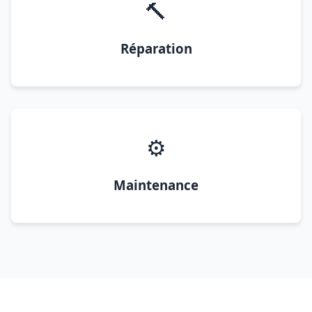
🔨
Réparation
⚙️
Maintenance