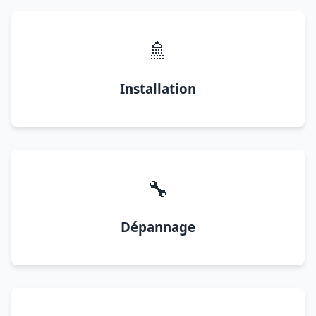
🚿
Installation
🔧
Dépannage