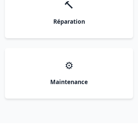
🔨
Réparation
⚙️
Maintenance