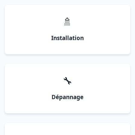
🚿
Installation
🔧
Dépannage