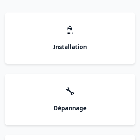
🚿
Installation
🔧
Dépannage