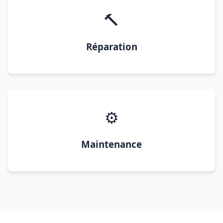
🔨
Réparation
⚙️
Maintenance