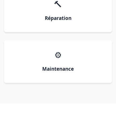
🔨
Réparation
⚙️
Maintenance