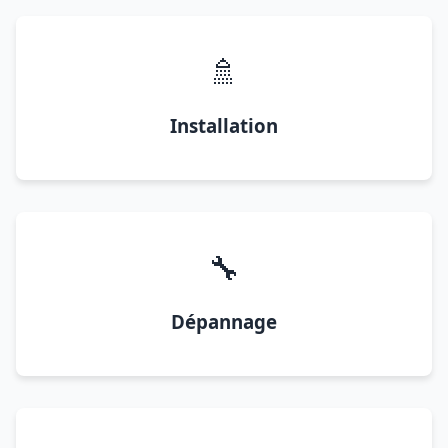
🚿
Installation
🔧
Dépannage