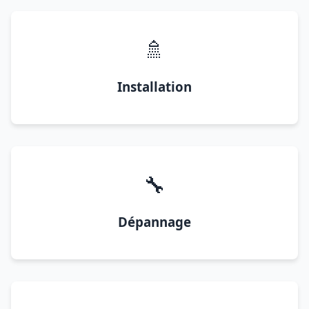
🚿
Installation
🔧
Dépannage