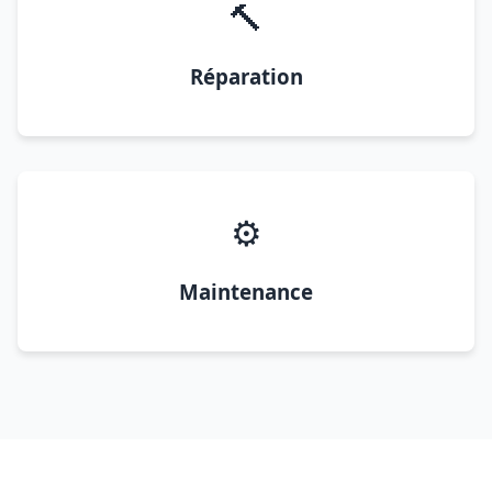
🔨
Réparation
⚙️
Maintenance