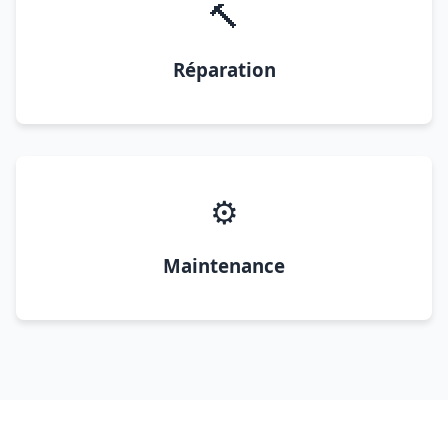
🔨
Réparation
⚙️
Maintenance