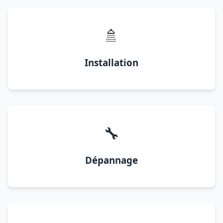
🚿
Installation
🔧
Dépannage